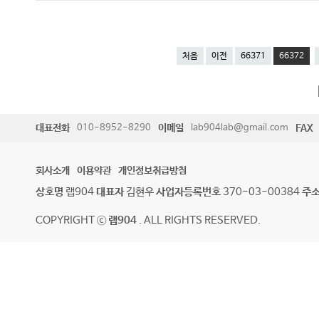
처음
이전
66371
66372
대표전화
010-8952-8290
이메일
lab904lab@gmail.com
FAX
회사소개
이용약관
개인정보취급방침
상호명
랩904
대표자
김현우
사업자등록번호
370-03-00384
주
COPYRIGHT ⓒ
랩904
. ALL RIGHTS RESERVED.